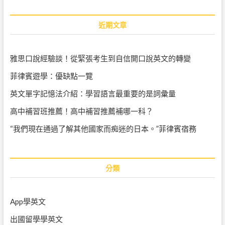
a
o
r
s
c
近期文章
t
h
:
…
雅思口說經驗談！從緊張考生到自信開口說英文的轉變
菲律賓遊學：優缺點一覽
英文單字記憶法介紹：學習語言最重要的是詞彙量
高中補習班推薦！高中補習推薦補哪一科？
“我們現在通過了解其他國家而痴迷的日本。”菲律賓宿務
分類
App學英文
出國留學學英文