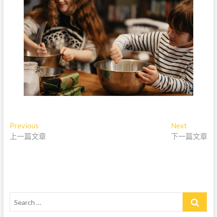
文
Previous
P
Next
N
上一篇文章
r
下一篇文章
e
章
e
x
導
v
t
i
p
覽
o
o
u
s
S
s
t
e
p
: