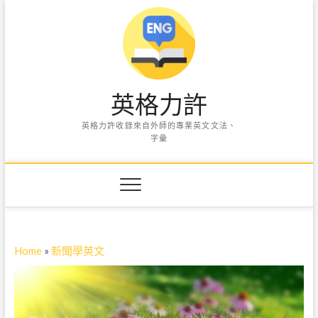
S
k
i
p
t
o
英格力許
c
o
英格力許收錄來自外師的專業英文文法、
n
字彙
t
e
n
t
Home
»
新聞學英文