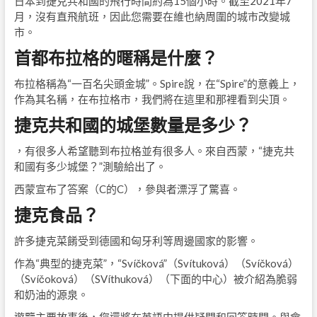
日本到捷克共和國的飛行時間約為15個小時。截至2021年7
月，沒有直飛航班，因此您需要在維也納周圍的城市改變城
市。
首都布拉格的暱稱是什麼？
布拉格稱為“一百名尖頭金城”。Spire說，在“Spire”的意義上，
作為其名稱，在布拉格市，我們將在這里和那裡看到尖頂。
捷克共和國的城堡數量是多少？
，有很多人希望聽到布拉格並有很多人。來自西蒙，“捷克共
和國有多少城堡？”測驗給出了。
西蒙宣布了答案（C的C），參與者漂浮了驚喜。
捷克食品？
許多捷克菜餚受到德國和匈牙利等周邊國家的影響。
作為“典型的捷克菜”，“Svíčková”（Svítuková）（Svíčková）
（Svíčoková）（SVíthuková）（下面的中心）被介紹為脆弱
和奶油的源泉。