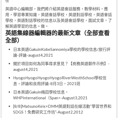
在
英語中心編輯部，我們將介紹英語會話服務，教學材料，應
用，學習專業知識，英語會話學校，英語對話學校，英語會話
學校，英語對話學校的信息以及英語會話學校，面試文章，了
解英語學習的信息。做。
英語集線器編輯器的最新文章（全部查看
全部）
日本英語GakuinKobeSannomiya學校的學校信息/旅行評
論-評論
-august4,2021
關於項目如何為同事尋求意見？【商務英語郵件示例】
-
august4,2021
HyogoHyogoHyogoHyogoRiverWesthSchool學校信
息，評論和良用評論-8月3日，2021班
日本英語Gakuin梅田學校信息，
WHPInternational（Span>-August3,2021
[8/8]MatsunoKeix×DMM英語對話在線活動“學習世界和
SDGS！免費研究工作坊”
-August2,2012