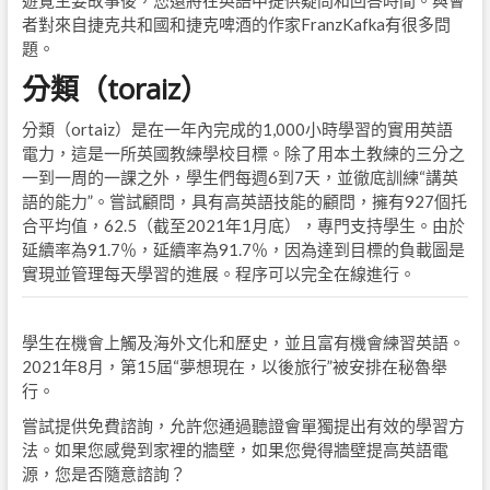
遊覽主要故事後，您還將在英語中提供疑問和回答時間。與會
者對來自捷克共和國和捷克啤酒的作家FranzKafka有很多問
題。
分類（toraiz）
分類（ortaiz）是在一年內完成的1,000小時學習的實用英語
電力，這是一所英國教練學校目標。除了用本土教練的三分之
一到一周的一課之外，學生們每週6到7天，並徹底訓練“講英
語的能力”。嘗試顧問，具有高英語技能的顧問，擁有927個托
合平均值，62.5（截至2021年1月底），專門支持學生。由於
延續率為91.7％，延續率為91.7％，因為達到目標的負載圖是
實現並管理每天學習的進展。程序可以完全在線進行。
學生在機會上觸及海外文化和歷史，並且富有機會練習英語。
2021年8月，第15屆“夢想現在，以後旅行”被安排在秘魯舉
行。
嘗試提供免費諮詢，允許您通過聽證會單獨提出有效的學習方
法。如果您感覺到家裡的牆壁，如果您覺得牆壁提高英語電
源，您是否隨意諮詢？