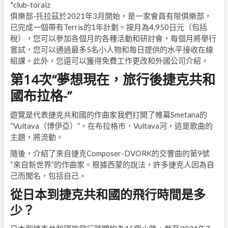
*club-toraiz
俱樂部-托拉茲於2021年3月開始，是一家會員有限俱樂部，
已完成一個帶有Terris的1年計劃。按月為4,950日元（包括
稅），您可以參加各個月的各種活動和研討會，每個月將舉行
嘗試，您可以通過最多5名小人物和每日提供的水平接收在線
組課。此外，您還可以獲得免費工作更改和外國公司介紹。
第14次“夢想現在，旅行後捷克共和
國布拉格-”
遊覽是代表捷克共和國的作曲家我們打開了帷幕Smetana的
“Vultava（博伊亞）”。在布拉格市，Vultava河，這是歌曲的
主題，將流動。
隨後，介紹了來自捷克Composer-DVORK的交響曲的第9號
“來自新世界”的作曲家。根據西蒙的說法，許多捷克人因為自
己而聞名，包括自己。
從日本到捷克共和國的飛行時間是多
少？