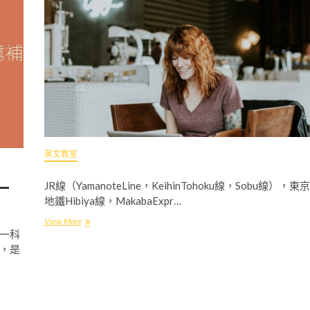
憶
法
介
紹
：
學
習
語
言
最
重
要
英文教室
的
是
詞
一
JR線（YamanoteLine，KeihinTohoku線，Sobu線），東京
彙
地鐵Hibiya線，MakabaExpr…
量
View More
一科
，是