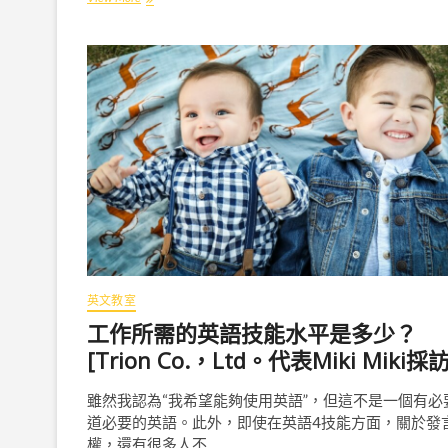
練
英
語
對
話
“
分
類
（
T
o
r
a
i
z
）
英文教室
”
開
工作所需的英語技能水平是多少？
始
[Trion Co.，Ltd。代表Miki Miki採訪
提
供
“
雖然我認為“我希望能夠使用英語”，但這不是一個有必
完
道必要的英語。此外，即使在英語4技能方面，關於發
美
權，還有很多人不…
的