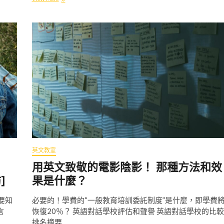
存
英
語
談
話
“
籌
集
”
第
9
個
“
夢
想
現
英文教室
在
，
用英文致敬的電影陰影！ 那種方法和效
旅
]
果是什麼？
行
後
來
要知
必要的！學費的“一般教育培訓委託制度”是什麼，即學費
–
言
恢復20％？ 英語對話學校評估和聲譽 英語對話學校的比較
加
排名摘要…
拿