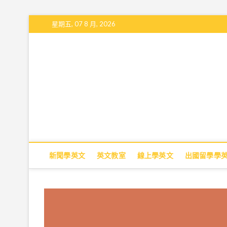
S
星期五, 07 8 月, 2026
k
i
p
t
o
c
o
n
t
e
n
t
新聞學英文
英文教室
線上學英文
出國留學學