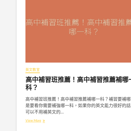
驗
談
！
從
緊
張
考
生
到
自
信
開
口
英文教室
說
英
高中補習班推薦！高中補習推薦補哪
文
科？
的
轉
變
高中補習班推薦！高中補習推薦補哪一科？補習要補哪
是要看你需要補強哪一科，如果你的英文能力很好的話
可以不用補英文的…
View More
高
中
補