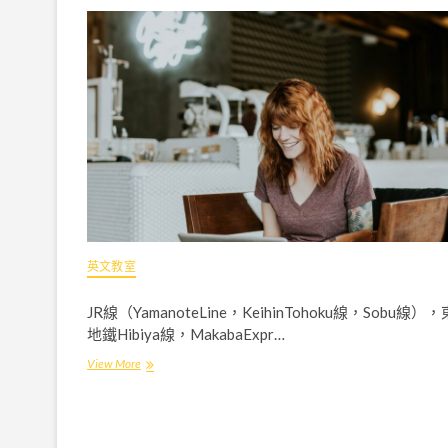
習
班
推
薦
！
高
中
補
習
推
薦
補
哪
一
英文教室
科
？
JR線（YamanoteLine，KeihinTohoku線，Sobu線）
地鐵Hibiya線，MakabaExpr…
View More