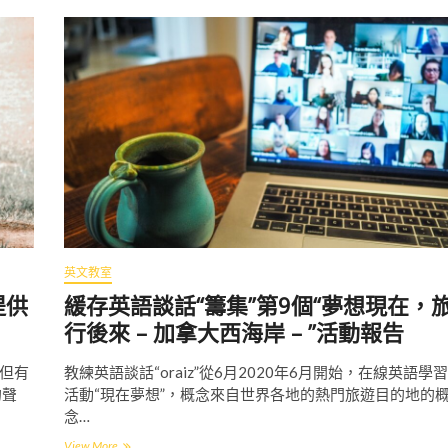
要
】
東
京
圍
繞
東
京
的
英
語
談
話
學
校
英文教室
（
Y
提供
緩存英語談話“籌集”第9個“夢想現在，
a
行後來 – 加拿大西海岸 – ”活動報告
i
z
u
但有
教練英語談話“oraiz”從6月2020年6月開始，在線英語學習
）
的聲
活動“現在夢想”，概念來自世界各地的熱門旅遊目的地的
念…
View More
緩