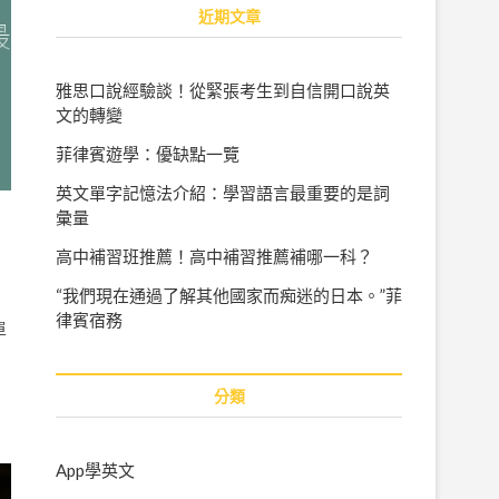
r
近期文章
c
h
…
雅思口說經驗談！從緊張考生到自信開口說英
文的轉變
菲律賓遊學：優缺點一覽
英文單字記憶法介紹：學習語言最重要的是詞
彙量
高中補習班推薦！高中補習推薦補哪一科？
“我們現在通過了解其他國家而痴迷的日本。”菲
律賓宿務
單
分類
App學英文