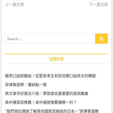
文
上一篇文章
r
下一篇文章
e
章
e
x
導
v
t
i
p
覽
o
o
u
s
S
s
t
e
p
:
a
o
r
s
c
近期文章
t
h
:
…
雅思口說經驗談！從緊張考生到自信開口說英文的轉變
菲律賓遊學：優缺點一覽
英文單字記憶法介紹：學習語言最重要的是詞彙量
高中補習班推薦！高中補習推薦補哪一科？
“我們現在通過了解其他國家而痴迷的日本。”菲律賓宿務