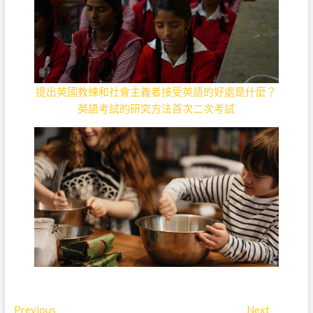
提出英國教練和社會主義者接受英語的好處是什麼？
英語考試的研究方法首次二次考試
Previous
P
Next
N