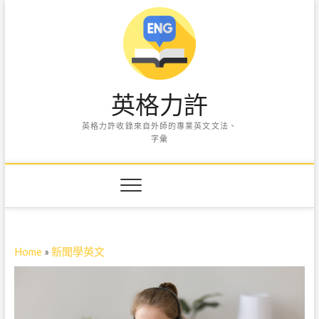
S
k
i
p
t
o
英格力許
c
o
英格力許收錄來自外師的專業英文文法、
n
字彙
t
e
n
t
Home
»
新聞學英文