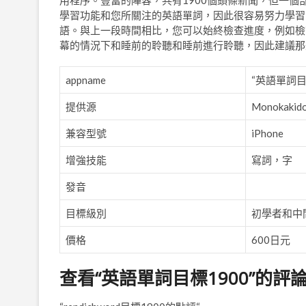
用程序。豐富的陣容，共有1900個頭條新聞，但一個
學習功能和您所關注的英語單詞，因此很容易努力學習
語。與上一段時間相比，您可以始終檢查進度，例如檢
幕的情況下和睡前的聆聽和睡前進行聆聽，因此建議那
appname
“英語單詞目標
提供源
Monokakido
兼容型號
iPhone
增強技能
寫詞，字
發音
目標級別
初學者和中
價格
600日元
查看“英語單詞目標1900”的評