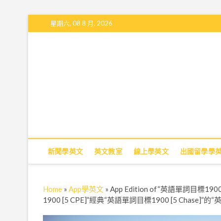
S
星期六, 08 8 月, 2026
k
i
p
t
o
c
o
n
t
e
n
t
新聞學英文
英文教室
線上學英文
出國留學學
Home
»
App學英文
»
App Edition of“英語單詞目標19
1900 [5 CPE]”經典“英語單詞目標1900 [5 Chase