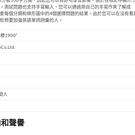
部分被100字分開，因此您可以良好地學習節奏。由於在標記中顯示
。測試問題也支持手寫輸入，您可以通過用自己的手寫作來了解成
查每個分類和條形圖中的4個選擇問題的結果。由於您可以在沒有看
些想要加強英語單詞詞彙的人。
1900”
Co.Ltd.
間人
論和聲譽