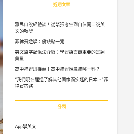
r
近期文章
c
h
…
雅思口說經驗談！從緊張考生到自信開口說英
文的轉變
菲律賓遊學：優缺點一覽
英文單字記憶法介紹：學習語言最重要的是詞
彙量
高中補習班推薦！高中補習推薦補哪一科？
“我們現在通過了解其他國家而痴迷的日本。”菲
律賓宿務
分類
App學英文