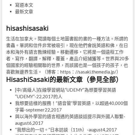
寫道本文
最新文章
hisashisasaki
生活在加拿大。閱讀每個土地圖書館的書的一種方法。所謂的
書蟲。單詞和信件非常被吸引，現在他們會說英語和佛，在日
本和海外有語言教練經驗。移動遷移，它將是一個遠程工作
者，寫作，翻譯，解釋，覆蓋，產品介紹捕獲等。世界與20多
個國家的經驗相關聯的世界，而該國也是一個孩子的孩子，也
喜歡無邊界生活。（博客：https：//sasaki.themedia.jp/）
HisashiSasaki的最新文章（參見全部）
[中/高級人]在線學習網站“UDEMY”為想要學習英語
“UDEMY”
-22,2017
的人
我想要這樣的服務！“語音管”學習英語，以超過40,000個
字幕
-septemer22,2017
與以海外學習的語言相遇的英語談話提示與外國人聯繫
-
august6,2017
“我想出的一切。”日本訪談（11th）
-august4,2017