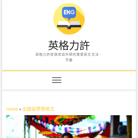
S
k
i
p
t
o
英格力許
c
o
英格力許收錄來自外師的專業英文文法、
n
字彙
t
e
n
t
Home
»
出國留學學英文