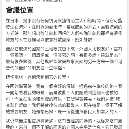
會議位置
在日本，幾乎沒有任何情況來獲得陌生人和短時間。但它可能
發生在海外。在附近的超市時，當我聽到的方式，當我聽到的
方式時，那些想出咖啡館和酒吧的人們被咖啡館和那裡有很多
地方的人在哪裡可以依靠計數國家，例如計數。
雖然它取決於國家的土地模式留下來，外國人比較友好，當有
一個眼睛，一個單詞或一個笑著的詞，有很多話。這就是為什
麼有很多案例，其他與輕型常設故事交談的另一方是一個不可
替代的最好的朋友或一生伴侶。
確切地說，遇到滾動到它的位置。
在國外學習時，我有一個良好的傳球，通過前往學校的路。我
一開始看看我的眼睛，而是彼此？人們認識到這個人也被認
可，而且在眼睛和那裡的時候，它變得微笑著，我們迎接“嗨”
並製作輕軌。我們將替換彼此的聯繫人，現在這是一個不了解
的重要朋友。她是黎巴嫩，是一個從迪拜移民到加拿大的人。
我仍然無法相信這種遭遇。沒有曾經訪問過的，我從來沒有感
興趣，來自一個不了解的國家的外國人幾乎是信息。它已發展