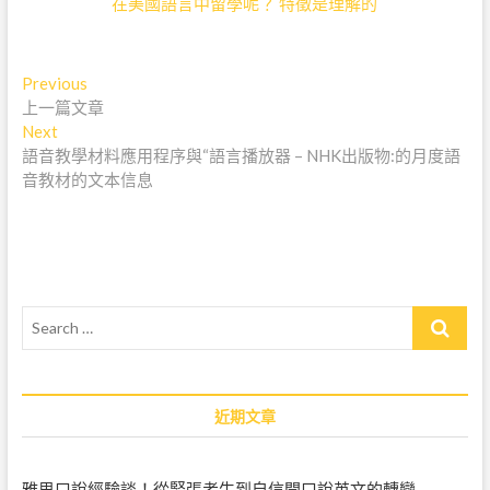
在美國語言中留學呢？ 特徵是理解的
文
Previous
P
上一篇文章
r
章
Next
N
e
導
語音教學材料應用程序與“語言播放器 – NHK出版物:的月度語
e
v
音教材的文本信息
x
i
覽
t
o
p
u
o
s
s
p
t
o
S
:
s
e
t
a
:
r
c
近期文章
h
…
雅思口說經驗談！從緊張考生到自信開口說英文的轉變