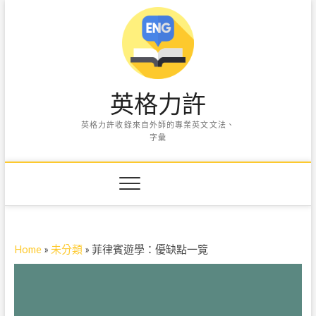
S
k
i
p
t
o
英格力許
c
o
英格力許收錄來自外師的專業英文文法、
n
字彙
t
e
n
t
Home
»
未分類
»
菲律賓遊學：優缺點一覽