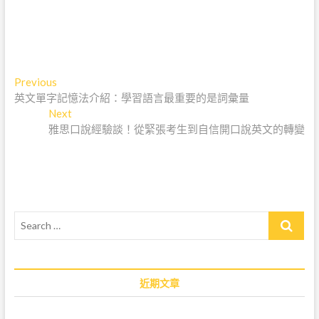
文
Previous
P
英文單字記憶法介紹：學習語言最重要的是詞彙量
r
章
Next
e
N
導
雅思口說經驗談！從緊張考生到自信開口說英文的轉變
v
e
i
x
覽
o
t
u
p
s
o
p
s
S
o
t
e
s
:
a
t
r
:
c
近期文章
h
…