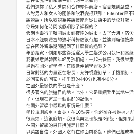
您在家庭住宿和學生宿舍的生活如何？
我們選擇了私人房間和合作夥伴商店。宿舍規則嚴重，
人對男人和女人的關係和飲酒變得艱難。Fileinte
語談話，所以我認為英語技能將從日語中的學校升起。
你是如何花時間或假期除了課程的？
假期也舉行了韓國城市到夜晚的城市，去了大海。宿舍
日本不經驗豐富的迪斯科舞廳很有趣，並達到廉價按摩
您在國外留學期間遇到了什麼樣的遇到？
年齡組寬，例如那些從活躍大學生髮送公司執行和高級
我很樂意與韓國年輕男孩相處，一起去餐廳，我很樂意
通過在國外留學時，它將延伸到學習多少？
日常對話的力量正在增長，允許餐廳訂單，手機預訂，
於回家後的回家，托里奇的440分也有440分。
在國外最愉快的學習是什麼？
很多著名的旅遊目的地。此外，它是繼續乘坐當地生活
了，但現在這是一個很好的記憶。
在國外留學中最難的事情是什麼？
學校規則嚴重。畢竟，在10點鐘，你必須在被推遲之
很麻煩，這很麻煩。我很高興這頓飯是3頓飯，但如果
在國外留學的最佳措施是什麼？
以英語自信。外國人沒有在你面前移動，他們已經成為菲