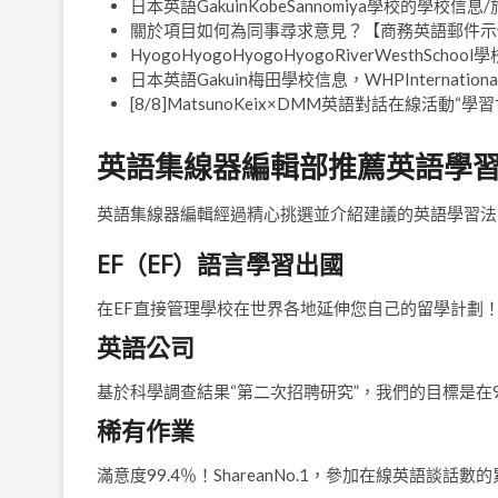
日本英語GakuinKobeSannomiya學校的學校信息/旅
關於項目如何為同事尋求意見？【商務英語郵件示例】-a
HyogoHyogoHyogoHyogoRiverWesthSc
日本英語Gakuin梅田學校信息，WHPInternational（
[8/8]MatsunoKeix×DMM英語對話在線活動“學習
英語集線器編輯部推薦英語學
英語集線器編輯經過精心挑選並介紹建議的英語學習法
EF（EF）語言學習出國
在EF直接管理學校在世界各地延伸您自己的留學計劃
英語公司
基於科學調查結果“第二次招聘研究”，我們的目標是在
稀有作業
滿意度99.4％！ShareanNo.1，參加在線英語談話