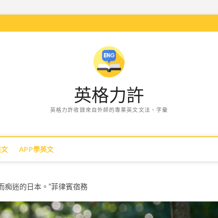
英格力許
英格力許收錄來自外師的專業英文文法、字彙
英文
APP學英文
而痴迷的日本。”菲律賓宿務