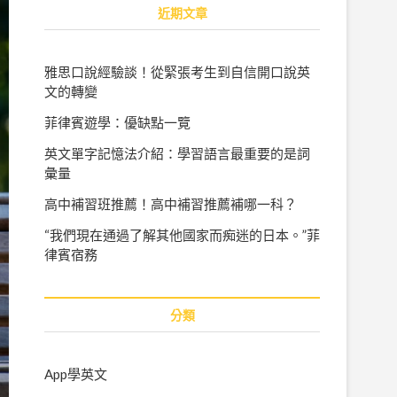
r
近期文章
c
h
…
雅思口說經驗談！從緊張考生到自信開口說英
文的轉變
菲律賓遊學：優缺點一覽
英文單字記憶法介紹：學習語言最重要的是詞
彙量
高中補習班推薦！高中補習推薦補哪一科？
“我們現在通過了解其他國家而痴迷的日本。”菲
律賓宿務
分類
App學英文