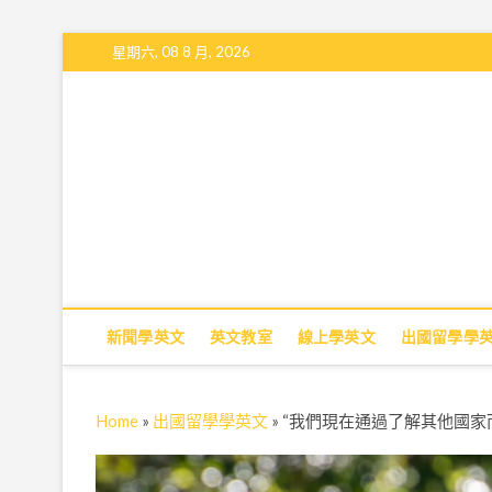
S
星期六, 08 8 月, 2026
k
i
p
t
o
c
o
n
t
e
n
t
新聞學英文
英文教室
線上學英文
出國留學學
Home
»
出國留學學英文
»
“我們現在通過了解其他國家