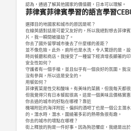
認為，通過了解其他國家的價值觀，日本可以理解。
菲律賓菲律賓學習的語言學習CEB
選擇目的地國家和城市的原因是呢？
在線英語對話是可愛又友好的，所以我絕對想去菲律賓
片，我一瞬間被搶劫了。
你去了國外留學城市後去了什麼樣的差距？
並不像危險。此外，廁所也是水洗，令人驚訝的是，設
時尚餐廳和商店。我接受了一種留下經濟增長顯著的印
安全性如何？
守護者有一個手槍，並且似乎有一個良好的氛圍。我沒
沒有參與，所以這是安全的。
用餐如何？
菲律賓菜是性交和酸味。有美味的菜餚，但我每天都很
但我覺得只有日本餐館很高。這是一個美味且價格實惠
你去過的城市的好點在哪裡？靠近
機場附近的海洋附近。偏斜的酒吧丁也是一個公主潛水
的。潛水時，潛水，圍繞著多彩的熱帶魚很有趣。
你去的城市的壞點在哪裡？
街上釋放的狗是一件好事。因為狗恐懼症，我總是出於